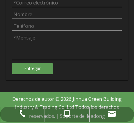
Entregar
Derechos de autor ©
2026
Jinhua Green Building
Industry & Trading Co.,Ltd Todos los derechos
sally@cngreenindustry.com
+86-579-8272-8689
+86-180-5897-0588
reservados.｜Soporte de:
leadong