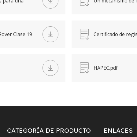
s para una
Un mecanismo de fi
máquina de recicla
Rover Clase 19
Certificado de reg
construcción ecoló
HAPEC.pdf
CATEGORÍA DE PRODUCTO
ENLACES