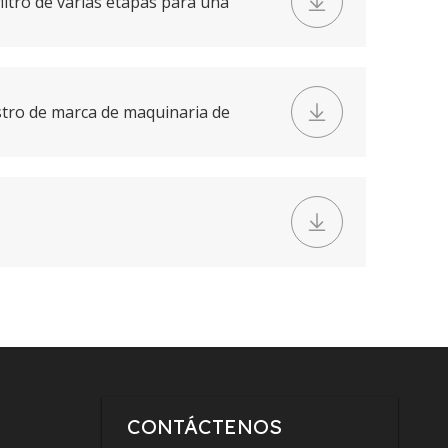
ltro de varias etapas para una
je de espuma.pdf
istro de marca de maquinaria de
gica.pdf
CONTÁCTENOS