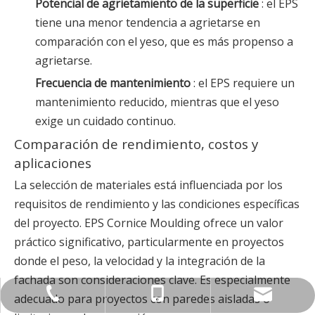
Potencial de agrietamiento de la superficie
: el EPS
tiene una menor tendencia a agrietarse en
comparación con el yeso, que es más propenso a
agrietarse.
Frecuencia de mantenimiento
: el EPS requiere un
mantenimiento reducido, mientras que el yeso
exige un cuidado continuo.
Comparación de rendimiento, costos y
aplicaciones
La selección de materiales está influenciada por los
requisitos de rendimiento y las condiciones específicas
del proyecto. EPS Cornice Moulding ofrece un valor
práctico significativo, particularmente en proyectos
donde el peso, la velocidad y la integración de la
fachada son consideraciones clave. Es especialmente
sally@cngreenindustry.com
+86-579-8272-8689
+86-180-5897-0588
adecuado para proyectos con paredes aisladas o