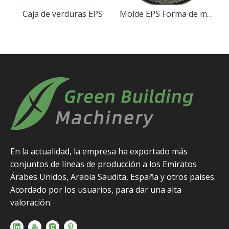
uras EPS
Caja de verduras EPS
Molde EPS Forma de molde de forma de EPS Forma de molde en relieve
En la actualidad, la empresa ha exportado más
conjuntos de líneas de producción a los Emiratos
Árabes Unidos, Arabia Saudita, España y otros países.
Acordado por los usuarios, para dar una alta
valoración.