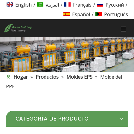
English
/
العربية
/
Français
/
Pусский
/
Español
/
Português
Hogar
»
Productos
»
Moldes EPS
»
Molde del
PPE
CATEGORÍA DE PRODUCTO