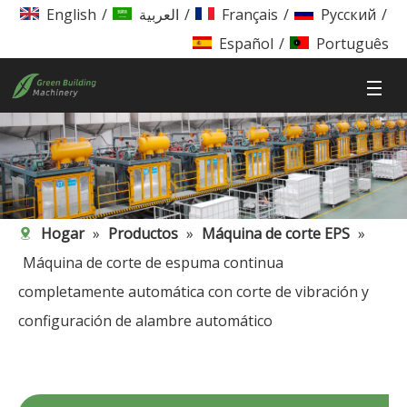
English
/
العربية
/
Français
/
Pусский
/
Español
/
Português
Hogar
»
Productos
»
Máquina de corte EPS
»
Máquina de corte de espuma continua
completamente automática con corte de vibración y
configuración de alambre automático