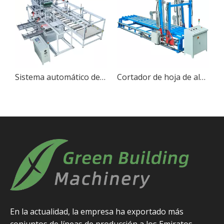
tación de borde de la placa de espuma GB-OTDJA400
Cortador de hoja de alambre automático
Máquina de cortar el extremo de alambre de espuma EPS
En la actualidad, la empresa ha exportado más